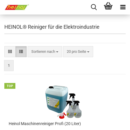
HEINOL® Reiniger für die Elektroindustrie
Sortieren nach
pro Seite
Sortieren nach
20 pro Seite
1
TOP
Heinol Maschinenreiniger Profi (20 Liter)