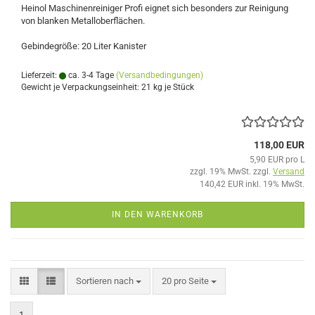
Heinol Maschinenreiniger Profi eignet sich besonders zur Reinigung
von blanken Metalloberflächen.
Gebindegröße: 20 Liter Kanister
Lieferzeit:
ca. 3-4 Tage
(Versandbedingungen)
Gewicht je Verpackungseinheit:
21
kg je Stück
118,00 EUR
5,90 EUR pro L
zzgl. 19% MwSt. zzgl.
Versand
140,42 EUR inkl. 19% MwSt.
IN DEN WARENKORB
Sortieren nach
pro Seite
Sortieren nach
20 pro Seite
1