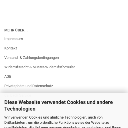
MEHR ÜBER...
Impressum
Kontakt
Versand- & Zahlungsbedingungen
Widerrufsrecht & Muster-Widerrufsformular
AGB
Privatsphäre und Datenschutz
Callback Service
Diese Webseite verwendet Cookies und andere
Cookie Einstellungen
Technologien
Wir verwenden Cookies und ähnliche Technologien, auch von
Drittanbietern, um die ordentliche Funktionsweise der Website zu
gewährleisten, die Nutzung unseres Angebotes zu analysieren und Ihnen